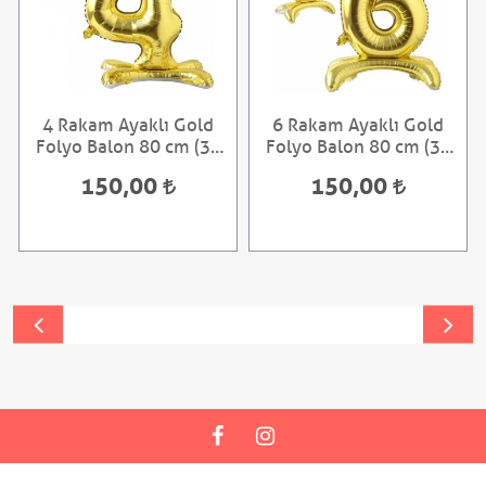
4 Rakam Ayaklı Gold
6 Rakam Ayaklı Gold
Folyo Balon 80 cm (32
Folyo Balon 80 cm (32
inch)
inch)
150,00
150,00