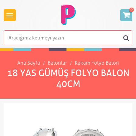
0
Ana Sayfa
Balonlar
Rakam Folyo Balon
18 YAS GÜMÜŞ FOLYO BALON
40CM