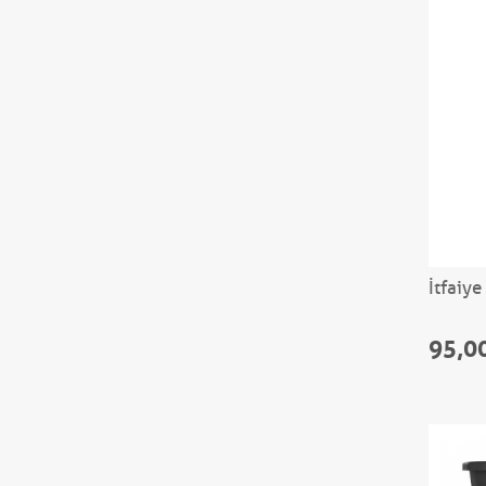
İtfaiye
95,0