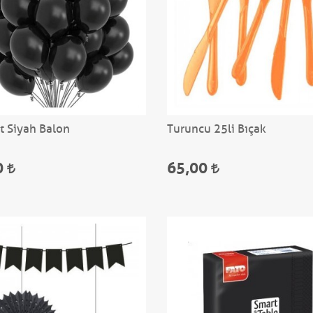
t Siyah Balon
Turuncu 25li Bıçak
0
65,00