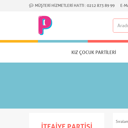
MÜŞTERI HIZMETLERI HATTI :
0212 873 89 99
E-MA
KIZ ÇOCUK PARTILERI
Sırala
İTFAIYE PARTISI