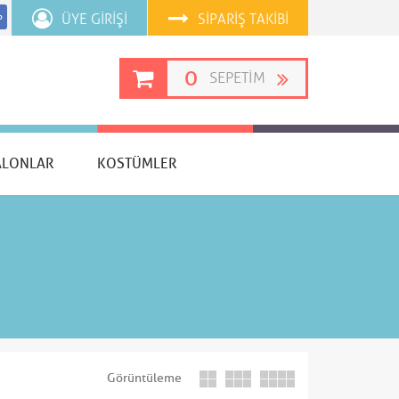
ÜYE GIRIŞI
SIPARIŞ TAKIBI
p
0
SEPETIM
ALONLAR
KOSTÜMLER
Görüntüleme