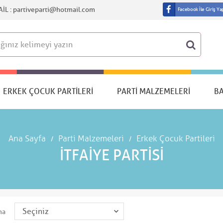
IL :
partiveparti@hotmail.com
Facebook İle Giriş Ya
ERKEK ÇOCUK PARTILERI
PARTI MALZEMELERI
B
Ana Sayfa
Parti Malzemeleri
Erkek Çocuk Partileri
İTFAIYE PARTISI
ma