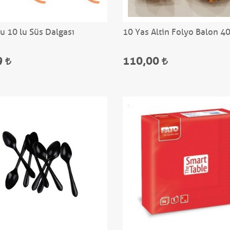
u 10 lu Süs Dalgası
10 Yas Altin Folyo Balon 4
9
110,00