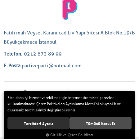
Fatih mah Veysel Karani cad Liv Yapı Sitesi A Blok No:19/B
Büyükçekmece İstanbul
Telefon:
0212 873 89 99
E-Posta
partiveparti@hotmail.com
Size daha iyi hizmet verebilmek için internet sitemizde çerezler
kullanılmaktadır. Çerez Politikaları Aydınlatma Metni’ni okuyabilir ve
dilerseniz tercihlerinizi değiştirebilirsiniz.
Tercihleri Ayarla
Tümünü Kabul Et
Parti ve Parti. Tüm Hakları Saklıdır.
Gizlilik ve Çerez Politikası