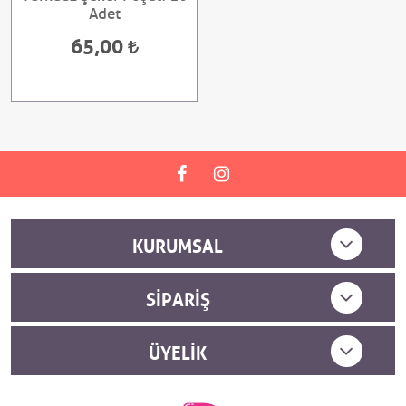
Adet
65,00
KURUMSAL
SIPARIŞ
ÜYELIK