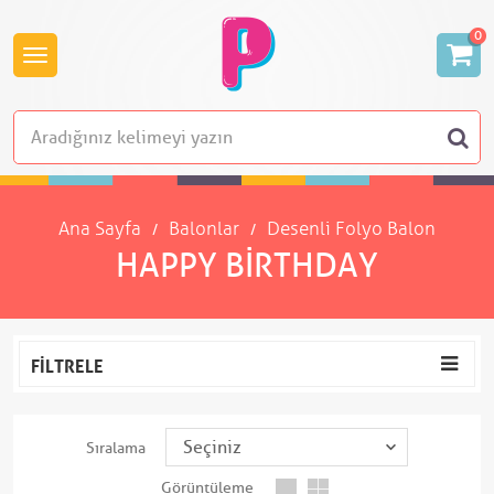
0
Ana Sayfa
Balonlar
Desenli Folyo Balon
HAPPY BIRTHDAY
FILTRELE
Sıralama
Görüntüleme