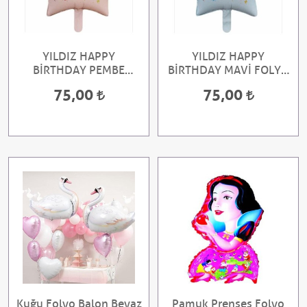
YILDIZ HAPPY
YILDIZ HAPPY
BİRTHDAY PEMBE
BİRTHDAY MAVİ FOLYO
FOLYO BALON
BALON
75,00
75,00
Kuğu Folyo Balon Beyaz
Pamuk Prenses Folyo