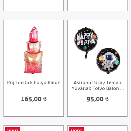
Ruj Lipstick Folyo Balon
Astronot Uzay Temalı
Yuvarlak Folyo Balon 1
Adet
165,00
95,00
yeni
yeni