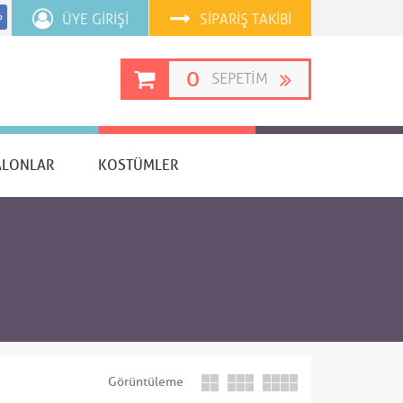
ÜYE GIRIŞI
SIPARIŞ TAKIBI
p
0
SEPETIM
ALONLAR
KOSTÜMLER
Görüntüleme