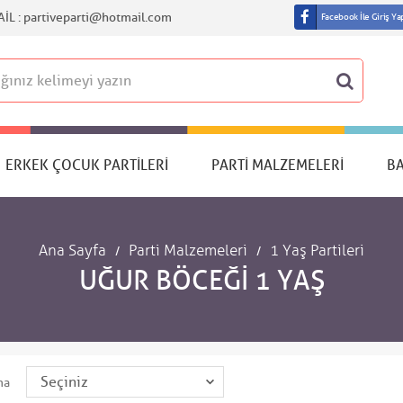
IL :
partiveparti@hotmail.com
Facebook İle Giriş Ya
ERKEK ÇOCUK PARTILERI
PARTI MALZEMELERI
B
Ana Sayfa
Parti Malzemeleri
1 Yaş Partileri
UĞUR BÖCEĞI 1 YAŞ
ma