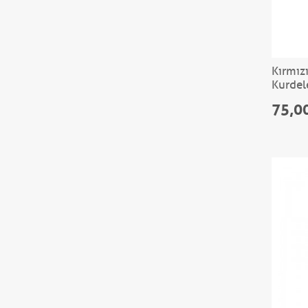
Kırmız
Kurdel
75,0