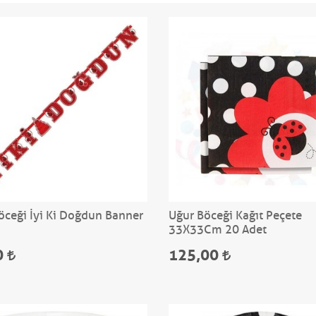
öceği İyi Ki Doğdun Banner
Uğur Böceği Kağıt Peçete
33X33Cm 20 Adet
0
125,00