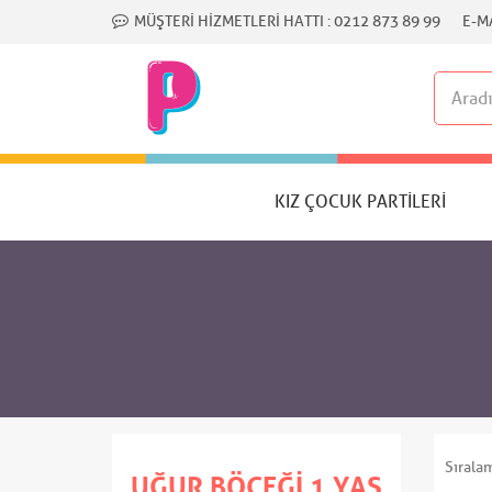
MÜŞTERI HIZMETLERI HATTI :
0212 873 89 99
E-MA
KIZ ÇOCUK PARTILERI
Sırala
UĞUR BÖCEĞI 1 YAŞ