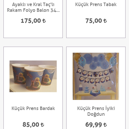
Ayaklı ve Kral Taç'lı
Küçük Prens Tabak
Rakam Folyo Balon 34 ''
Siyah 2 Yaş
175,00
75,00
Küçük Prens Bardak
Küçük Prens İyiki
Doğdun
85,00
69,99