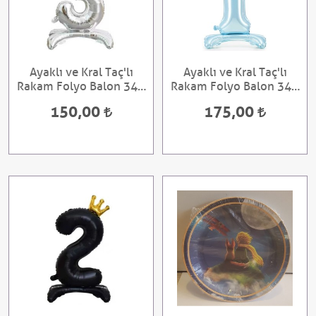
Ayaklı ve Kral Taç'lı
Ayaklı ve Kral Taç'lı
Rakam Folyo Balon 34 ''
Rakam Folyo Balon 34 ''
Gümüş 3
Bebek Mavisi 1Yaş
150,00
175,00