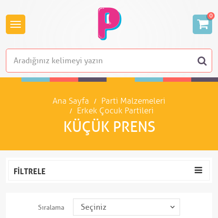
0
Ana Sayfa
Parti Malzemeleri
Erkek Çocuk Partileri
KÜÇÜK PRENS
FILTRELE
Sıralama