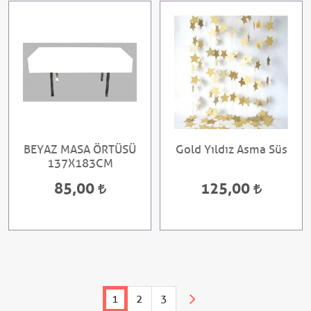
BEYAZ MASA ÖRTÜSÜ
Gold Yıldız Asma Süs
137X183CM
85,00
125,00
1
2
3