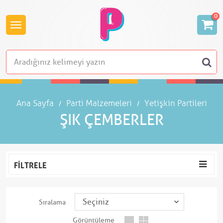
0
Ana Sayfa
Parti Malzemeleri
Yetişkin Partileri
ŞIK ÇEMBERLER
FILTRELE
Sıralama
Görüntüleme