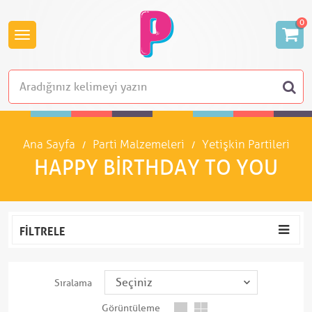
0
Ana Sayfa
Parti Malzemeleri
Yetişkin Partileri
HAPPY BIRTHDAY TO YOU
FILTRELE
Sıralama
Görüntüleme