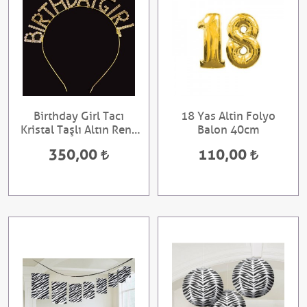
Birthday Girl Tacı
18 Yas Altin Folyo
Kristal Taşlı Altın Renk
Balon 40cm
16x17 cm
350,00
110,00