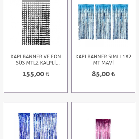
KAPI BANNER VE FON
KAPI BANNER SİMLİ 1X2
SÜS MTLZ KALPLİ
MT MAVİ
1X2MT
155,00
85,00