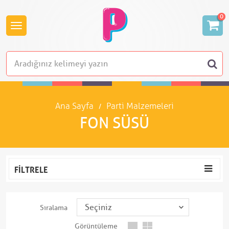
0
Ana Sayfa
Parti Malzemeleri
FON SÜSÜ
FILTRELE
Sıralama
Görüntüleme