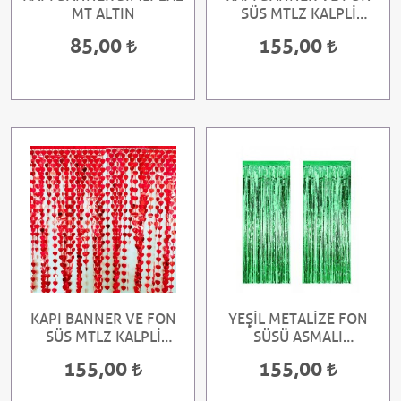
MT ALTIN
SÜS MTLZ KALPLİ
1X2MT
85,00
155,00
KAPI BANNER VE FON
YEŞİL METALİZE FON
SÜS MTLZ KALPLİ
SÜSÜ ASMALI
KIRMIZI 1X2MT
90x200CM
155,00
155,00