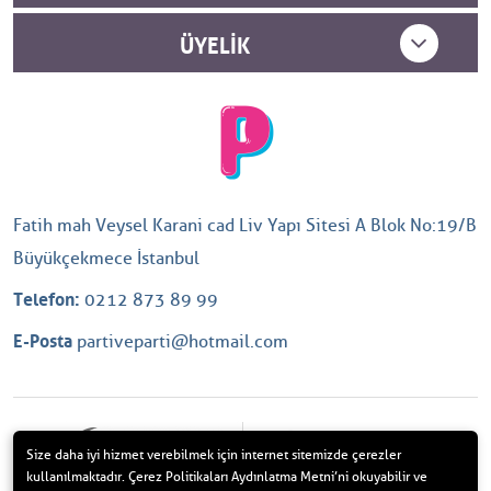
ÜYELIK
Fatih mah Veysel Karani cad Liv Yapı Sitesi A Blok No:19/B
Büyükçekmece İstanbul
Telefon:
0212 873 89 99
E-Posta
partiveparti@hotmail.com
Size daha iyi hizmet verebilmek için internet sitemizde çerezler
kullanılmaktadır. Çerez Politikaları Aydınlatma Metni’ni okuyabilir ve