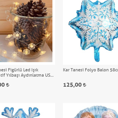
esi Figürlü Led Işık
Kar Tanesi Folyo Balon 58
tif Yılbaşı Aydınlatma USB
 Günışığı 3 mt
00
125,00