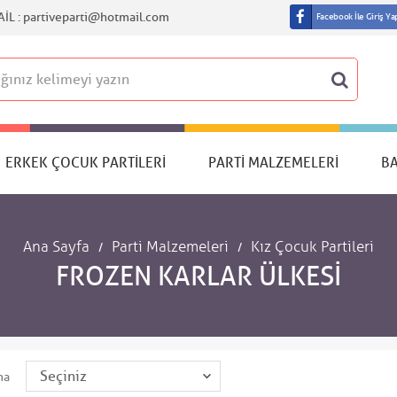
IL :
partiveparti@hotmail.com
Facebook İle Giriş Ya
ERKEK ÇOCUK PARTILERI
PARTI MALZEMELERI
B
Ana Sayfa
Parti Malzemeleri
Kız Çocuk Partileri
FROZEN KARLAR ÜLKESI
ma