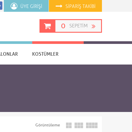
ÜYE GIRIŞI
SIPARIŞ TAKIBI
p
0
SEPETIM
ALONLAR
KOSTÜMLER
Görüntüleme