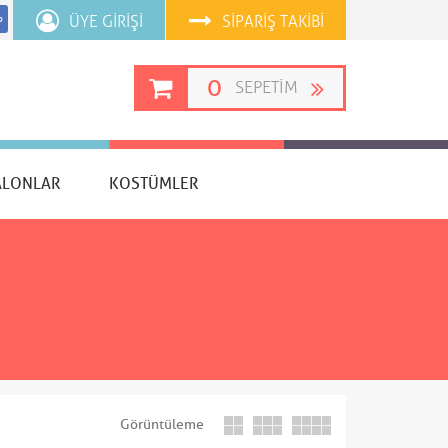
ÜYE GIRIŞI
SIPARIŞ TAKIBI
p
0
SEPETIM
ALONLAR
KOSTÜMLER
Görüntüleme