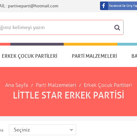
IL :
partiveparti@hotmail.com
Facebook İle Giriş Ya
ERKEK ÇOCUK PARTILERI
PARTI MALZEMELERI
B
Ana Sayfa
Parti Malzemeleri
Erkek Çocuk Partileri
LITTLE STAR ERKEK PARTISI
ma