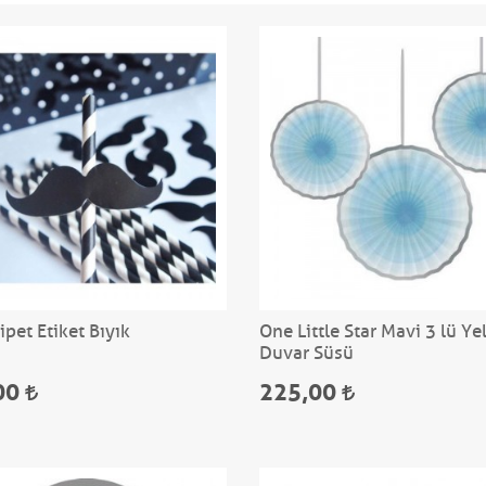
ipet Etiket Bıyık
One Little Star Mavi 3 lü Ye
Duvar Süsü
00
225,00