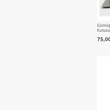
Gümüş 
Kutus
75,0