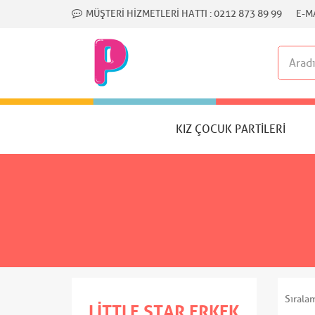
MÜŞTERI HIZMETLERI HATTI :
0212 873 89 99
E-MA
KIZ ÇOCUK PARTILERI
Sırala
LITTLE STAR ERKEK