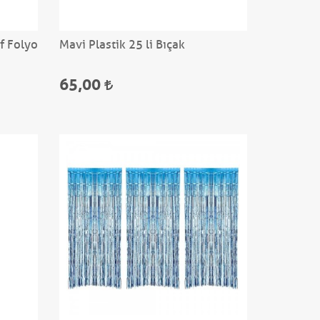
f Folyo
Mavi Plastik 25 li Bıçak
65,00