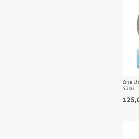
One Li
Süsü
125,