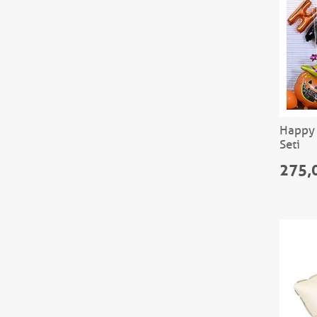
Happy 
Seti
275,