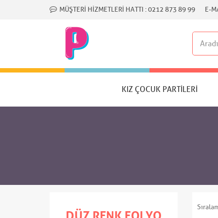
MÜŞTERI HIZMETLERI HATTI :
0212 873 89 99
E-MA
KIZ ÇOCUK PARTILERI
Sırala
DÜZ RENK FOLYO