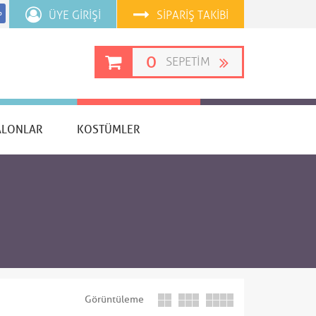
ÜYE GIRIŞI
SIPARIŞ TAKIBI
p
0
SEPETIM
ALONLAR
KOSTÜMLER
Görüntüleme