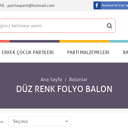
IL :
partiveparti@hotmail.com
Facebook İle Giriş Ya
ERKEK ÇOCUK PARTILERI
PARTI MALZEMELERI
B
Ana Sayfa
Balonlar
DÜZ RENK FOLYO BALON
ma