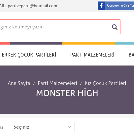
IL :
partiveparti@hotmail.com
Facebook İle Giriş Ya
ERKEK ÇOCUK PARTILERI
PARTI MALZEMELERI
B
Ana Sayfa
Parti Malzemeleri
Kız Çocuk Partileri
MONSTER HIGH
ma