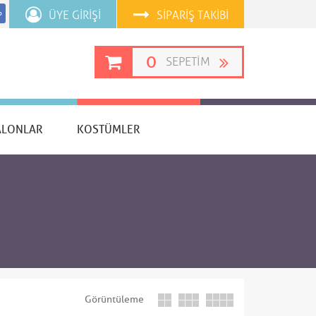
ÜYE GIRIŞI
SIPARIŞ TAKIBI
p
0
SEPETIM
ALONLAR
KOSTÜMLER
Görüntüleme