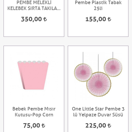
PEMBE MELEKLİ
Pembe Plastik Tabak
KELEBEK SIRTA TAKILAN
25li
SİMLİ KANAT
350,00
155,00
Bebek Pembe Mısır
One Little Star Pembe 3
Kutusu-Pop Corn
lü Yelpaze Duvar Süsü
75,00
225,00