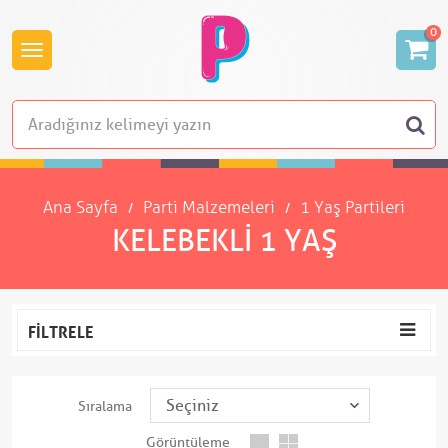
0
Ana Sayfa
Parti Malzemeleri
1 Yaş Partileri
KELEBEKLI 1 YAŞ
FILTRELE
Sıralama
Görüntüleme