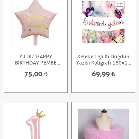
YILDIZ HAPPY
Kelebek İyi Ki Doğdun
BİRTHDAY PEMBE
Yazısı Kaligrafi 160x18
FOLYO BALON
cm
75,00
69,99