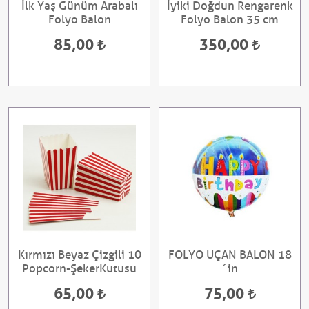
İlk Yaş Günüm Arabalı
İyiki Doğdun Rengarenk
Folyo Balon
Folyo Balon 35 cm
85,00
350,00
Kırmızı Beyaz Çizgili 10
FOLYO UÇAN BALON 18
Popcorn-ŞekerKutusu
´in
65,00
75,00