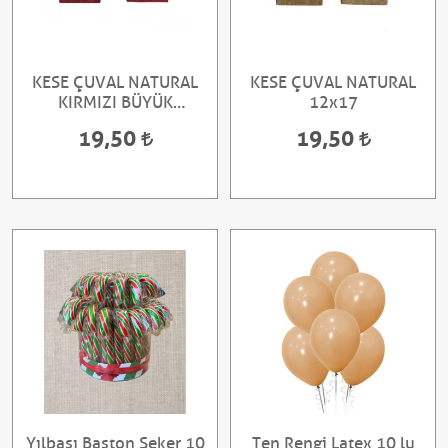
KESE ÇUVAL NATURAL
KESE ÇUVAL NATURAL
KIRMIZI BÜYÜK
12x17
12X17CM
19,50
19,50
Yılbaşı Baston Şeker 10
Ten Rengi Latex 10 lu