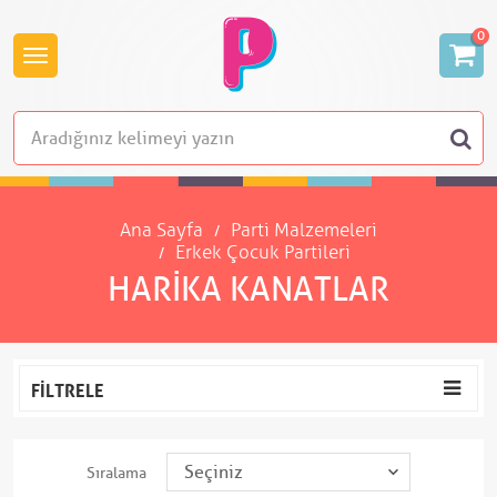
0
Ana Sayfa
Parti Malzemeleri
Erkek Çocuk Partileri
HARIKA KANATLAR
FILTRELE
Sıralama