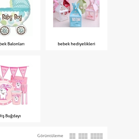
bek Balonları
bebek hediyelikleri
Diş Buğdayı
Görüntüleme