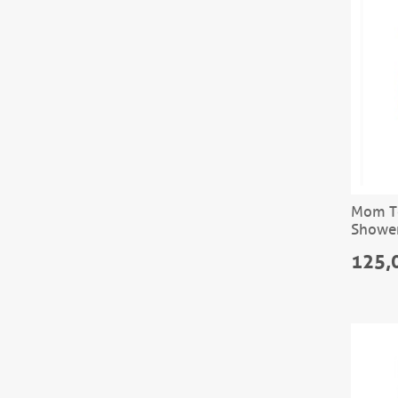
Mom To
Shower
125,