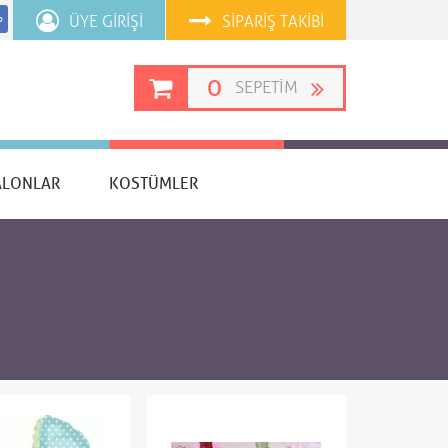
ÜYE GIRIŞI
SIPARIŞ TAKIBI
p
0
SEPETIM
ALONLAR
KOSTÜMLER