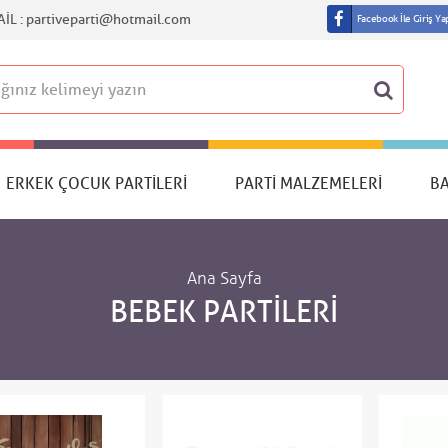
IL :
partiveparti@hotmail.com
Facebook İle Giriş Ya
ERKEK ÇOCUK PARTILERI
PARTI MALZEMELERI
B
Ana Sayfa
BEBEK PARTILERI