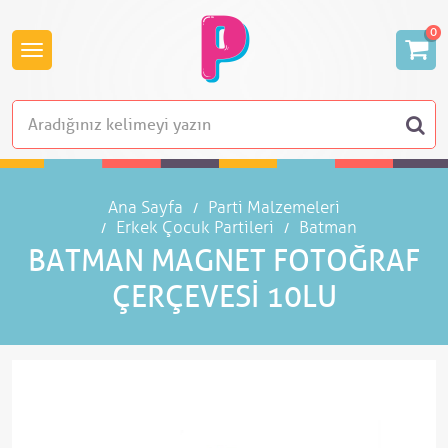
0
Ana Sayfa
Parti Malzemeleri
Erkek Çocuk Partileri
Batman
BATMAN MAGNET FOTOĞRAF
ÇERÇEVESI 10LU