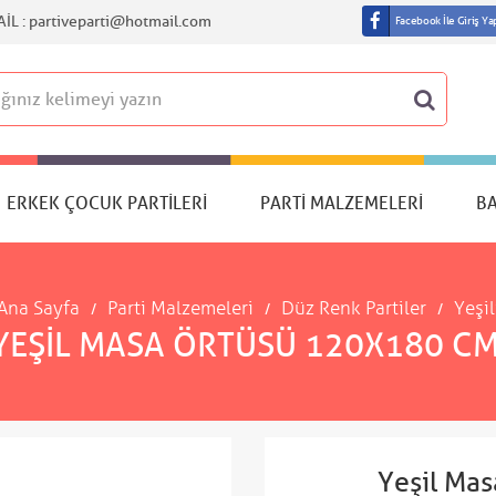
IL :
partiveparti@hotmail.com
Facebook İle Giriş Ya
ERKEK ÇOCUK PARTILERI
PARTI MALZEMELERI
B
Ana Sayfa
Parti Malzemeleri
Düz Renk Partiler
Yeşil
YEŞIL MASA ÖRTÜSÜ 120X180 CM
Yeşil Ma