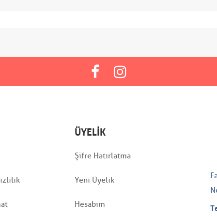
ÜYELIK
Şifre Hatırlatma
F
zlilik
Yeni Üyelik
N
mat
Hesabım
T