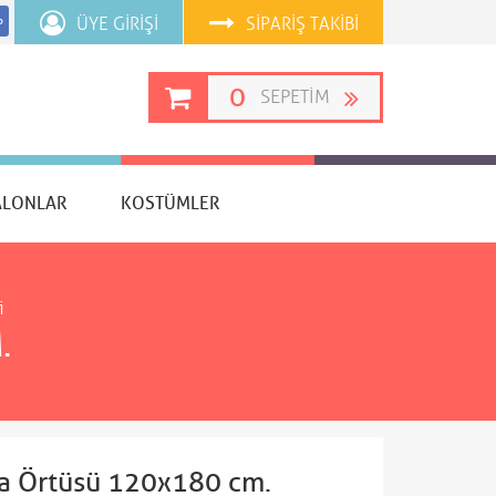
ÜYE GIRIŞI
SIPARIŞ TAKIBI
p
0
SEPETIM
ALONLAR
KOSTÜMLER
i
.
sa Örtüsü 120x180 cm.