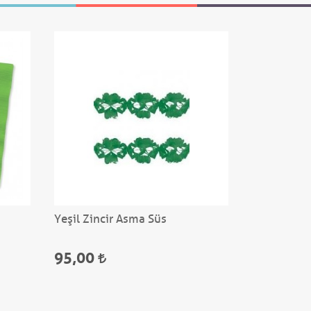
Yeşil Zincir Asma Süs
Yıldız Yeş
- 40 cm
95,00
65,00