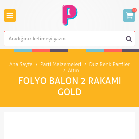
0
Ana Sayfa
Parti Malzemeleri
Düz Renk Partiler
Altın
FOLYO BALON 2 RAKAMI
GOLD