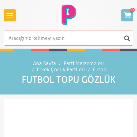
0
Ana Sayfa
Parti Malzemeleri
Erkek Çocuk Partileri
Futbol
FUTBOL TOPU GÖZLÜK