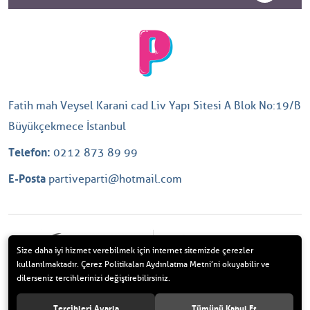
Fatih mah Veysel Karani cad Liv Yapı Sitesi A Blok No:19/B
Büyükçekmece İstanbul
Telefon:
0212 873 89 99
E-Posta
partiveparti@hotmail.com
Size daha iyi hizmet verebilmek için internet sitemizde çerezler
kullanılmaktadır. Çerez Politikaları Aydınlatma Metni’ni okuyabilir ve
dilerseniz tercihlerinizi değiştirebilirsiniz.
Tercihleri Ayarla
Tümünü Kabul Et