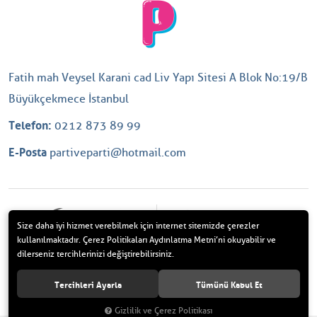
Fatih mah Veysel Karani cad Liv Yapı Sitesi A Blok No:19/B
Büyükçekmece İstanbul
Telefon:
0212 873 89 99
E-Posta
partiveparti@hotmail.com
Size daha iyi hizmet verebilmek için internet sitemizde çerezler
kullanılmaktadır. Çerez Politikaları Aydınlatma Metni’ni okuyabilir ve
dilerseniz tercihlerinizi değiştirebilirsiniz.
Tercihleri Ayarla
Tümünü Kabul Et
Parti ve Parti. Tüm Hakları Saklıdır.
Gizlilik ve Çerez Politikası