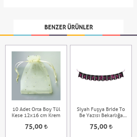
BENZER ÜRÜNLER
10 Adet Orta Boy Tül
Siyah Fuşya Bride To
Kese 12x16 cm Krem
Be Yazısı Bekarlığa
Veda Partisi İçin
75,00
75,00
Banner