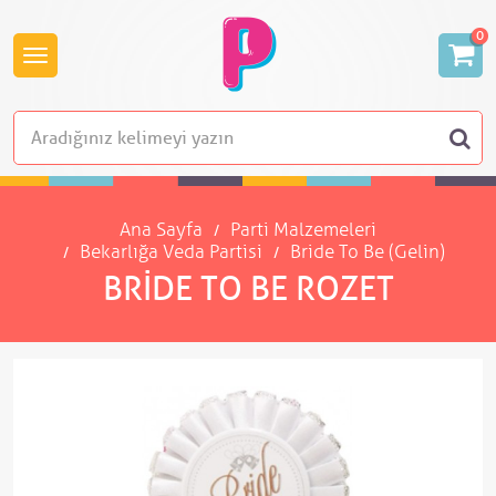
0
Ana Sayfa
Parti Malzemeleri
Bekarlığa Veda Partisi
Bride To Be (Gelin)
BRIDE TO BE ROZET