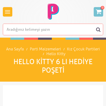
0
Ana Sayfa
Parti Malzemeleri
Kız Çocuk Partileri
Hello Kitty
HELLO KITTY 6 LI HEDIYE
POŞETI