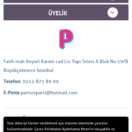
ÜYELIK
Fatih mah Veysel Karani cad Liv Yapı Sitesi A Blok No:19/B
Büyükçekmece İstanbul
Telefon:
0212 873 89 99
E-Posta
partiveparti@hotmail.com
Size daha iyi hizmet verebilmek için internet sitemizde çerezler
kullanılmaktadır. Çerez Politikaları Aydınlatma Metni’ni okuyabilir ve