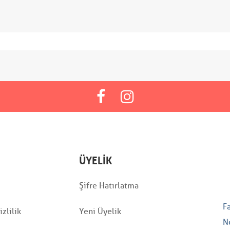
ÜYELIK
Şifre Hatırlatma
F
zlilik
Yeni Üyelik
N