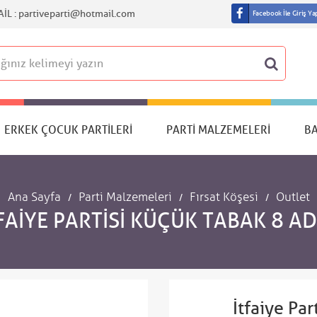
IL :
partiveparti@hotmail.com
Facebook İle Giriş Ya
ERKEK ÇOCUK PARTILERI
PARTI MALZEMELERI
B
Ana Sayfa
Parti Malzemeleri
Fırsat Köşesi
Outlet
FAIYE PARTISI KÜÇÜK TABAK 8 A
İtfaiye Pa