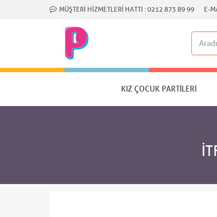
MÜŞTERI HIZMETLERI HATTI :
0212 873 89 99
E-MA
KIZ ÇOCUK PARTILERI
İT