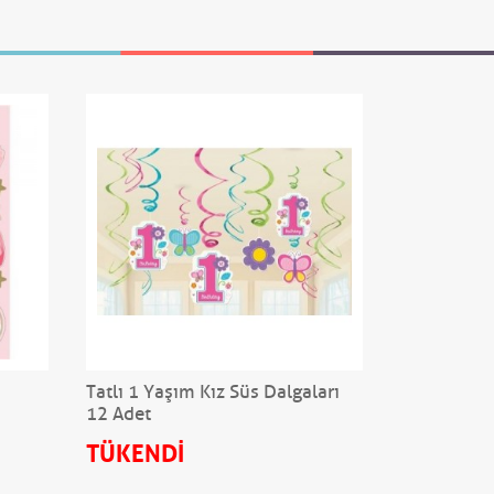
Tatlı 1 Yaşım Kız Süs Dalgaları
Peri Masalı
12 Adet
TÜKENDİ
95,00