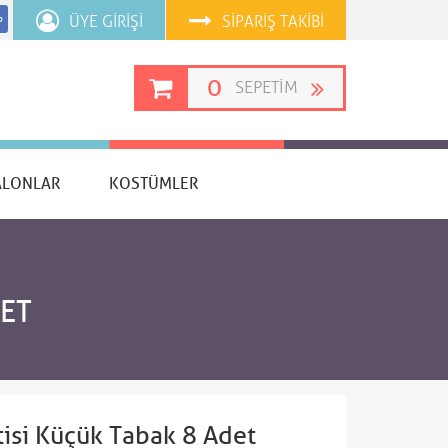
ÜYE GIRIŞI
SIPARIŞ TAKIBI
p
0
SEPETIM
ALONLAR
KOSTÜMLER
DET
rtisi Küçük Tabak 8 Adet