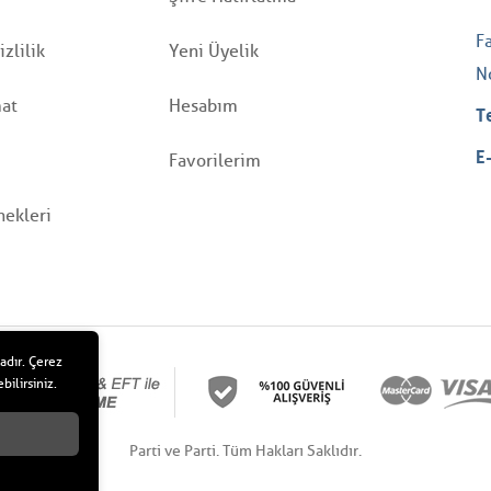
F
zlilik
Yeni Üyelik
N
mat
Hesabım
T
E
Favorilerim
ekleri
adır. Çerez
bilirsiniz.
Parti ve Parti. Tüm Hakları Saklıdır.