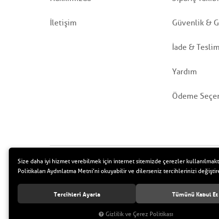
İletişim
Güvenlik & Gi
İade & Tesli
Yardım
Ödeme Seçen
Size daha iyi hizmet verebilmek için internet sitemizde çerezler kullanılmakt
Politikaları Aydınlatma Metni’ni okuyabilir ve dilerseniz tercihlerinizi değiştire
Tercihleri Ayarla
Tümünü Kabul Et
Gizlilik ve Çerez Politikası