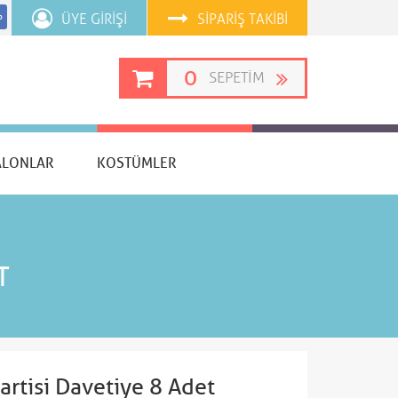
ÜYE GIRIŞI
SIPARIŞ TAKIBI
p
0
SEPETIM
ALONLAR
KOSTÜMLER
T
rtisi Davetiye 8 Adet