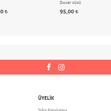
Duvar süsü
00
95,00
ÜYELIK
Şifre Hatırlatma