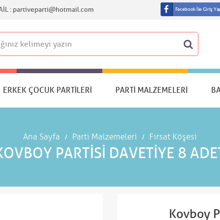
IL :
partiveparti@hotmail.com
Facebook İle Giriş Ya
ERKEK ÇOCUK PARTILERI
PARTI MALZEMELERI
B
Ana Sayfa
Parti Malzemeleri
Fırsat Köşesi
KOVBOY PARTISI DAVETIYE 8 ADE
Kovboy Pa