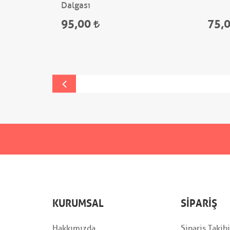
ü
Dalgası
95,00
75,
KURUMSAL
SIPARIŞ
Hakkımızda
Sipariş Takibi