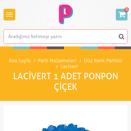
0
Ana Sayfa
Parti Malzemeleri
Düz Renk Partiler
Lacivert
LACIVERT 1 ADET PONPON
ÇIÇEK