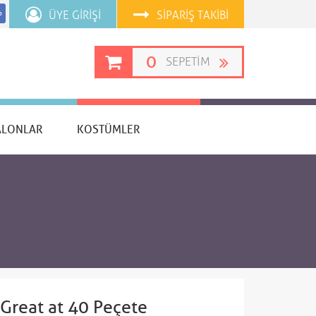
ÜYE GIRIŞI
SIPARIŞ TAKIBI
p
0
SEPETIM
ALONLAR
KOSTÜMLER
s Great at 40 Peçete