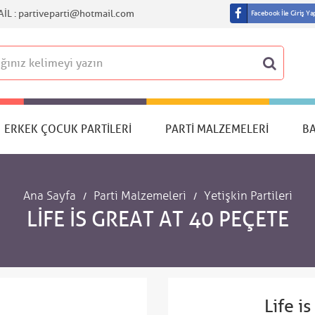
IL :
partiveparti@hotmail.com
Facebook İle Giriş Ya
ERKEK ÇOCUK PARTILERI
PARTI MALZEMELERI
B
Ana Sayfa
Parti Malzemeleri
Yetişkin Partileri
LIFE IS GREAT AT 40 PEÇETE
Life i