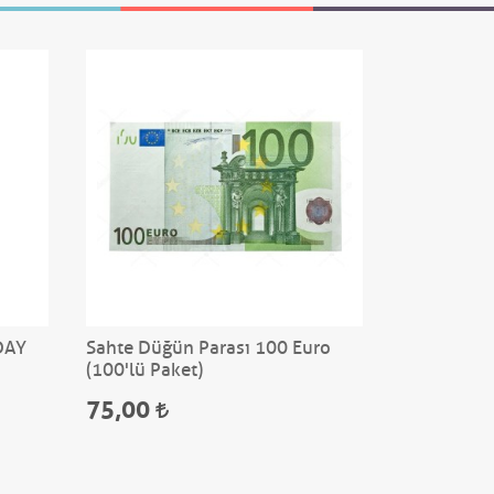
DAY
Sahte Düğün Parası 100 Euro
Altın Krali
(100'lü Paket)
75,00
350,00