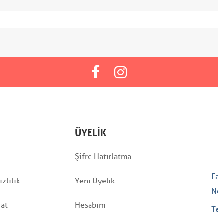
ÜYELIK
Şifre Hatırlatma
F
zlilik
Yeni Üyelik
N
mat
Hesabım
T