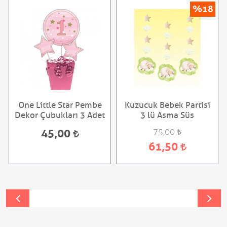
%18
One Little Star Pembe
Kuzucuk Bebek Partisi
Dekor Çubukları 3 Adet
3 lü Asma Süs
45,00
75,00
61,50