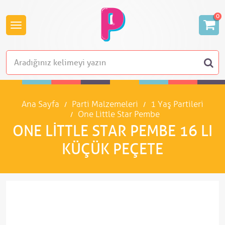
0
Ana Sayfa
Parti Malzemeleri
1 Yaş Partileri
One Little Star Pembe
ONE LITTLE STAR PEMBE 16 LI
KÜÇÜK PEÇETE