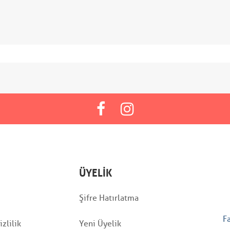
ÜYELIK
Şifre Hatırlatma
F
zlilik
Yeni Üyelik