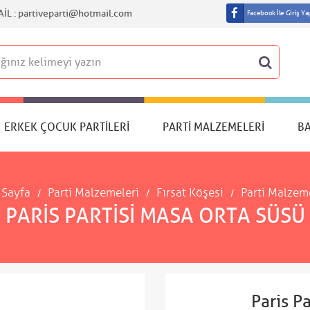
IL :
partiveparti@hotmail.com
Facebook İle Giriş Ya
ERKEK ÇOCUK PARTILERI
PARTI MALZEMELERI
B
 Sayfa
Parti Malzemeleri
Fırsat Köşesi
Parti Malzem
PARIS PARTISI MASA ORTA SÜSÜ
Paris P