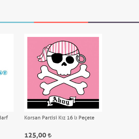
Harf
Korsan Partisi Kız 16 lı Peçete
Mavi Bebek
Tabak
125,00
125,00