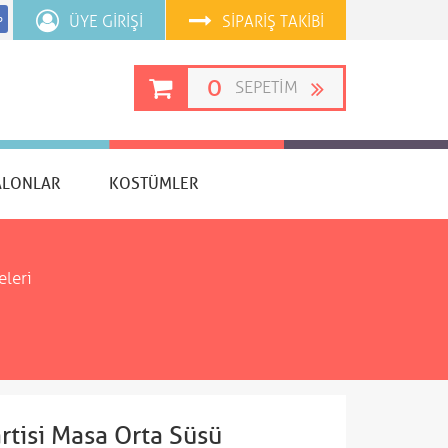
ÜYE GIRIŞI
SIPARIŞ TAKIBI
p
0
SEPETIM
ALONLAR
KOSTÜMLER
eleri
artisi Masa Orta Süsü