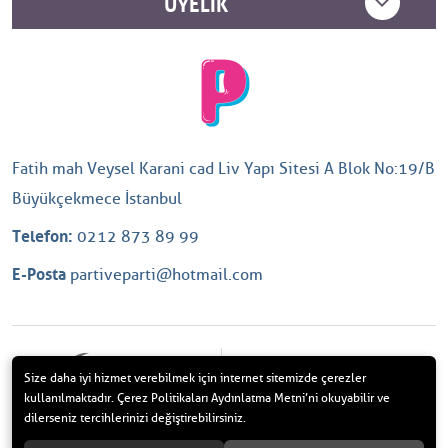
ÜYELIK
Fatih mah Veysel Karani cad Liv Yapı Sitesi A Blok No:19/B
Büyükçekmece İstanbul
Telefon:
0212 873 89 99
E-Posta
partiveparti@hotmail.com
Size daha iyi hizmet verebilmek için internet sitemizde çerezler
kullanılmaktadır. Çerez Politikaları Aydınlatma Metni’ni okuyabilir ve
dilerseniz tercihlerinizi değiştirebilirsiniz.