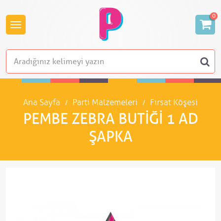
0
Ana Sayfa
Parti Malzemeleri
Fırsat Köşesi
PEMBE ZEBRA BUTIĞI 1 AD
ŞAPKA