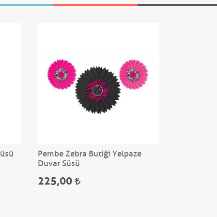
Süsü
Pembe Zebra Butiği Yelpaze
Pembe Bebe
Duvar Süsü
225,00
75,00