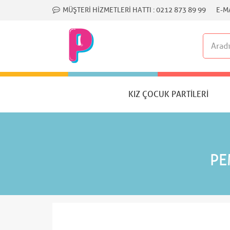
MÜŞTERI HIZMETLERI HATTI :
0212 873 89 99
E-MA
KIZ ÇOCUK PARTILERI
PE