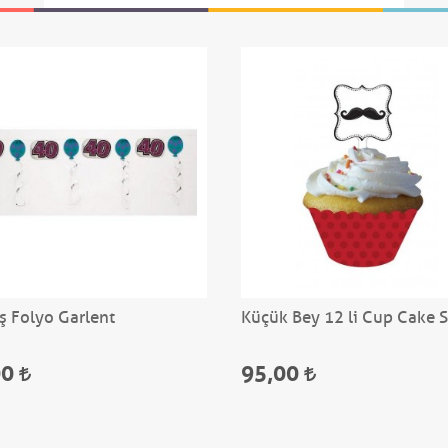
ş Folyo Garlent
Küçük Bey 12 li Cup Cake 
00
95,00