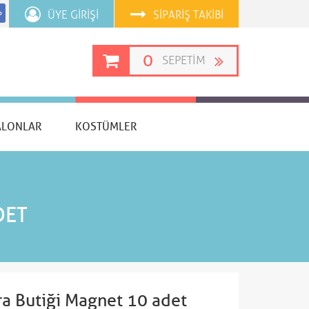
ÜYE GIRIŞI
SIPARIŞ TAKIBI
p
0
SEPETIM
ALONLAR
KOSTÜMLER
DET
a Butiği Magnet 10 adet