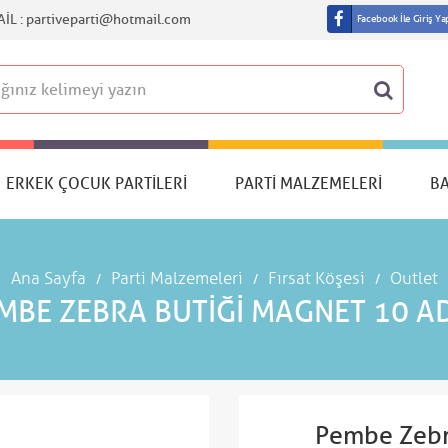
IL :
partiveparti@hotmail.com
Facebook İle Giriş Ya
ERKEK ÇOCUK PARTILERI
PARTI MALZEMELERI
B
Ana Sayfa
Parti Malzemeleri
Fırsat Köşesi
Outlet
MBE ZEBRA BUTIĞI MAGNET 10 A
Pembe Zebr