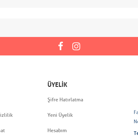
ÜYELIK
Şifre Hatırlatma
F
zlilik
Yeni Üyelik
N
mat
Hesabım
T