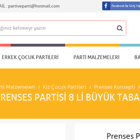
IL :
partiveparti@hotmail.com
Facebook İle Giriş Ya
ERKEK ÇOCUK PARTILERI
PARTI MALZEMELERI
B
rti Malzemeleri
Kız Çocuk Partileri
Prenses Konsepti
RENSES PARTISI 8 LI BÜYÜK TAB
Prenses P