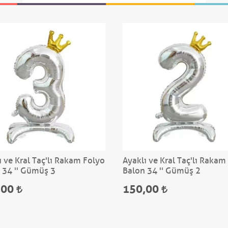
ı ve Kral Taç'lı Rakam Folyo
Ayaklı ve Kral Taç'lı Rakam
 34 '' Gümüş 3
Balon 34 '' Gümüş 2
,00
150,00