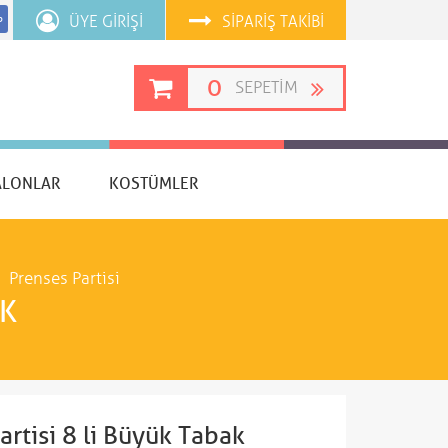
ÜYE GIRIŞI
SIPARIŞ TAKIBI
p
0
SEPETIM
ALONLAR
KOSTÜMLER
Prenses Partisi
AK
artisi 8 li Büyük Tabak