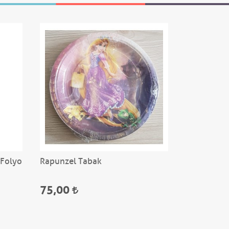
 Folyo
Rapunzel Tabak
Prenses Par
Demeti
75,00
250,00