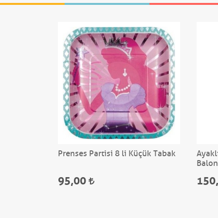
Üzeri
Prenses Partisi 8 li Küçük Tabak
Ayakl
Balon
95,00
150