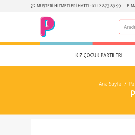
MÜŞTERI HIZMETLERI HATTI :
0212 873 89 99
E-MA
KIZ ÇOCUK PARTILERI
Ana Sayfa
Pa
P