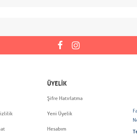
ÜYELIK
Şifre Hatırlatma
F
zlilik
Yeni Üyelik
N
mat
Hesabım
T