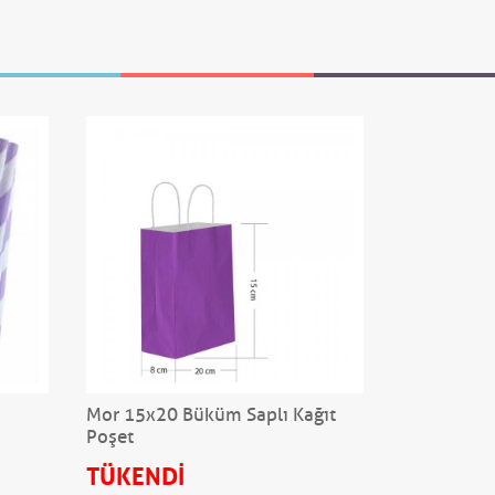
Mor 15x20 Büküm Saplı Kağıt
Mor 1cm Sa
Poşet
TÜKENDİ
75,00