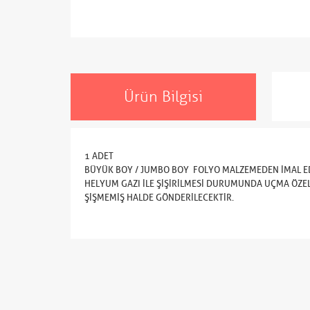
Ürün Bilgisi
1 ADET
BÜYÜK BOY / JUMBO BOY FOLYO MALZEMEDEN İMAL ED
HELYUM GAZI İLE ŞİŞİRİLMESİ DURUMUNDA UÇMA ÖZEL
ŞİŞMEMİŞ HALDE GÖNDERİLECEKTİR.