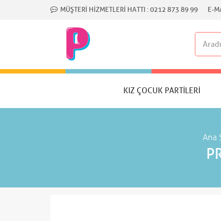
MÜŞTERI HIZMETLERI HATTI :
0212 873 89 99
E-MA
KIZ ÇOCUK PARTILERI
Ana 
P