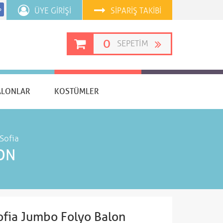
ÜYE GIRIŞI
SIPARIŞ TAKIBI
p
0
SEPETIM
ALONLAR
KOSTÜMLER
Sofia
ON
ofia Jumbo Folyo Balon