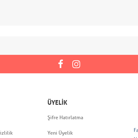
ÜYELIK
Şifre Hatırlatma
F
zlilik
Yeni Üyelik