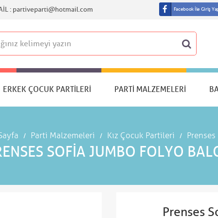
IL :
partiveparti@hotmail.com
Facebook İle Giriş Ya
ERKEK ÇOCUK PARTILERI
PARTI MALZEMELERI
B
Sayfa
Parti Malzemeleri
Kız Çocuk Partileri
Prenses 
RENSES SOFIA JUMBO FOLYO BAL
Prenses S