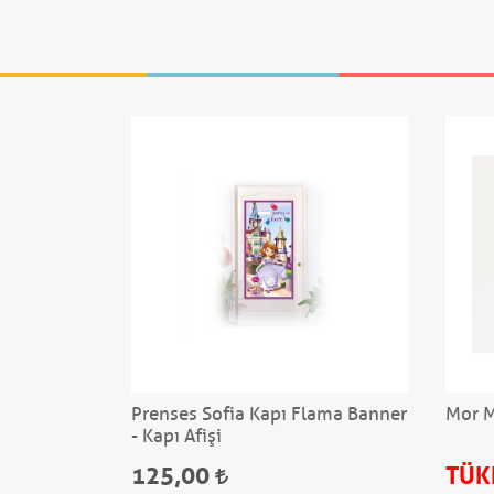
iye
Prenses Sofia Kapı Flama Banner
Mor M
- Kapı Afişi
125,00
TÜK