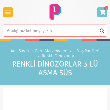
0
Ana Sayfa
Parti Malzemeleri
1 Yaş Partileri
Renkli Dinozorlar
RENKLI DINOZORLAR 3 LÜ
ASMA SÜS