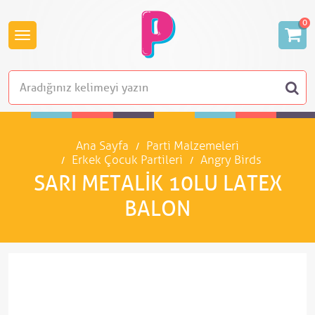
0
Ana Sayfa
Parti Malzemeleri
Erkek Çocuk Partileri
Angry Birds
SARI METALIK 10LU LATEX
BALON