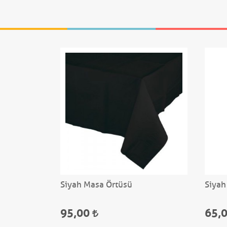
M
Siyah Masa Örtüsü
Siyah
95,00
65,