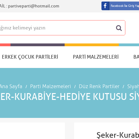
IL :
partiveparti@hotmail.com
Facebook İle Giriş Ya
ERKEK ÇOCUK PARTILERI
PARTI MALZEMELERI
B
Ana Sayfa
Parti Malzemeleri
Düz Renk Partiler
Siya
ER-KURABIYE-HEDIYE KUTUSU S
Şeker-Kurab