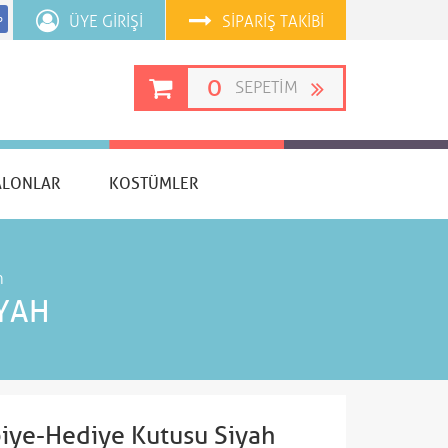
ÜYE GIRIŞI
SIPARIŞ TAKIBI
p
0
SEPETIM
ALONLAR
KOSTÜMLER
h
IYAH
iye-Hediye Kutusu Siyah