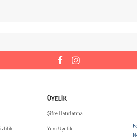
ÜYELIK
Şifre Hatırlatma
F
zlilik
Yeni Üyelik
N