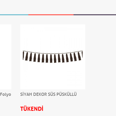
 Folyo
SİYAH DEKOR SÜS PÜSKÜLLÜ
Siyah 10 M
Kurdele
TÜKENDİ
75,00