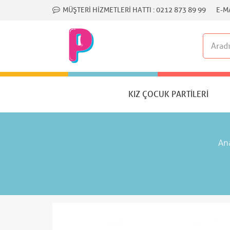
MÜŞTERI HIZMETLERI HATTI :
0212 873 89 99
E-MA
KIZ ÇOCUK PARTILERI
An