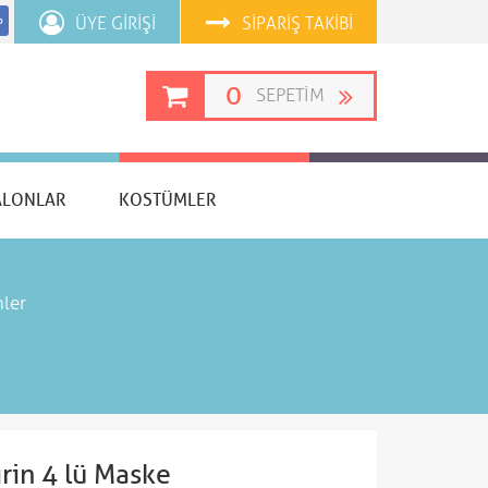
ÜYE GIRIŞI
SIPARIŞ TAKIBI
p
0
SEPETIM
ALONLAR
KOSTÜMLER
nler
irin 4 lü Maske