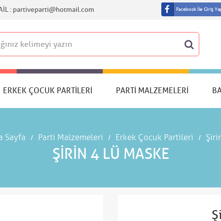
IL :
partiveparti@hotmail.com
Facebook İle Giriş Ya
ERKEK ÇOCUK PARTILERI
PARTI MALZEMELERI
B
a Sayfa
Parti Malzemeleri
Erkek Çocuk Partileri
Şiri
ŞIRIN 4 LÜ MASKE
Ş