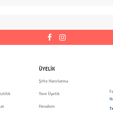
ÜYELIK
Şifre Hatırlatma
F
zlilik
Yeni Üyelik
N
mat
Hesabım
T