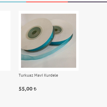
Turkuaz Mavi Kurdele
Bebek Mavi
55,00
95,00