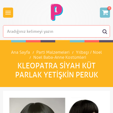
0
Ana Sayfa
Parti Malzemeleri
Yılbaşı / Noel
Noel Baba-Anne Kostümleri
KLEOPATRA SIYAH KÜT
PARLAK YETIŞKIN PERUK