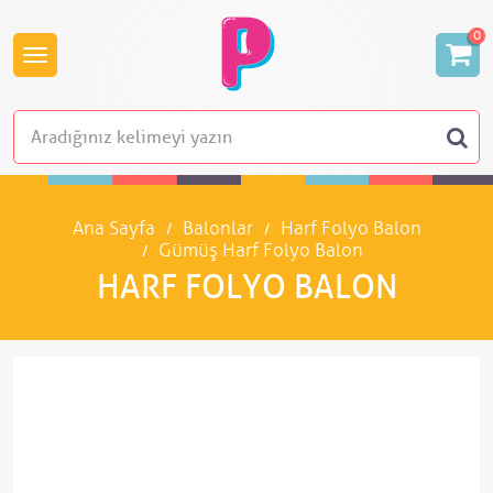
0
Ana Sayfa
Balonlar
Harf Folyo Balon
Gümüş Harf Folyo Balon
HARF FOLYO BALON