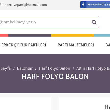
IL :
partiveparti@hotmail.com
Facebook İle Giriş Ya
ERKEK ÇOCUK PARTILERI
PARTI MALZEMELERI
B
 Sayfa
Balonlar
Harf Folyo Balon
Altın Harf Folyo 
HARF FOLYO BALON
Ha