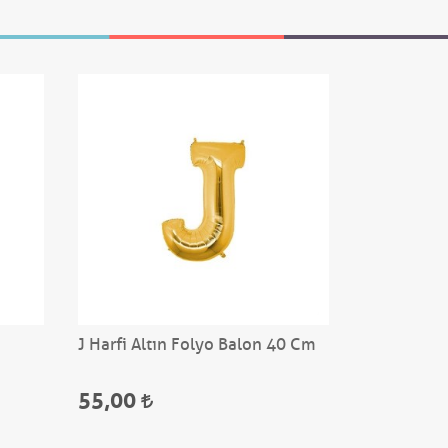
J Harfi Altın Folyo Balon 40 Cm
A Harfi Al
55,00
55,00