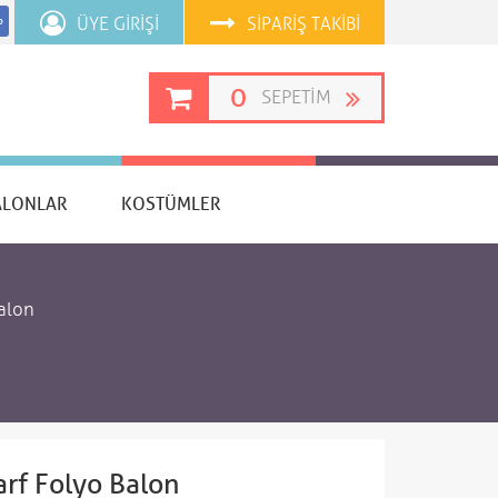
ÜYE GIRIŞI
SIPARIŞ TAKIBI
p
0
SEPETIM
ALONLAR
KOSTÜMLER
Balon
rf Folyo Balon