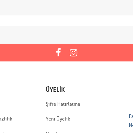
ÜYELIK
Şifre Hatırlatma
F
zlilik
Yeni Üyelik
N