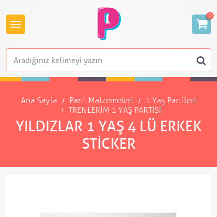
0
Ana Sayfa
Parti Malzemeleri
1 Yaş Partileri
TRENLERİM 1 YAŞ PARTİSİ
YILDIZLAR 1 YAŞ 4 LÜ ERKEK
STICKER