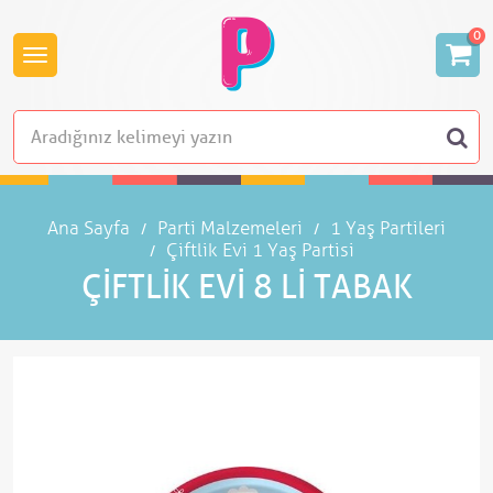
0
Ana Sayfa
Parti Malzemeleri
1 Yaş Partileri
Çiftlik Evi 1 Yaş Partisi
ÇIFTLIK EVI 8 LI TABAK