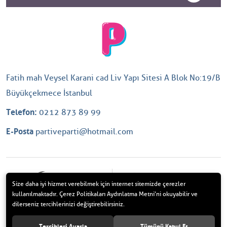
Fatih mah Veysel Karani cad Liv Yapı Sitesi A Blok No:19/B
Büyükçekmece İstanbul
Telefon:
0212 873 89 99
E-Posta
partiveparti@hotmail.com
Size daha iyi hizmet verebilmek için internet sitemizde çerezler
kullanılmaktadır. Çerez Politikaları Aydınlatma Metni’ni okuyabilir ve
dilerseniz tercihlerinizi değiştirebilirsiniz.
Tercihleri Ayarla
Tümünü Kabul Et