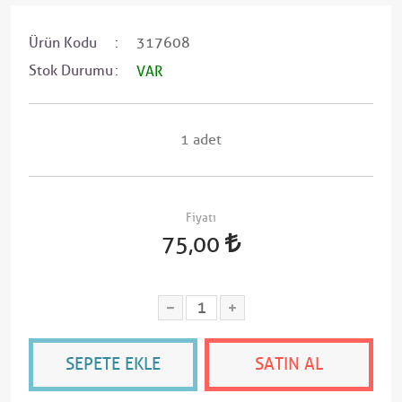
Ürün Kodu
317608
Stok Durumu
VAR
1 adet
Fiyatı
75,00
SEPETE EKLE
SATIN AL