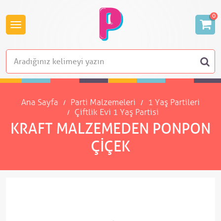
0
Ana Sayfa
Parti Malzemeleri
1 Yaş Partileri
Çiftlik Evi 1 Yaş Partisi
KRAFT MALZEMEDEN PONPON
ÇIÇEK