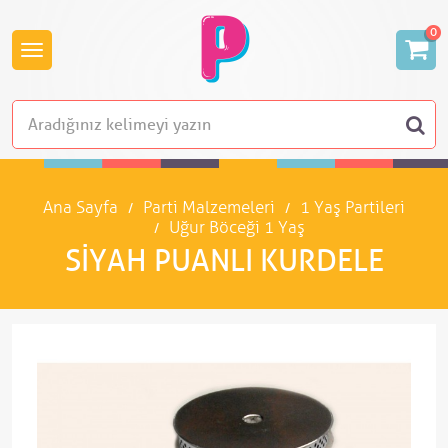
0
Ana Sayfa
Parti Malzemeleri
1 Yaş Partileri
Uğur Böceği 1 Yaş
SIYAH PUANLI KURDELE