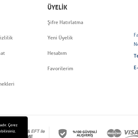
ÜYELIK
Şifre Hatırlatma
F
zlilik
Yeni Üyelik
N
mat
Hesabım
T
E
Favorilerim
ekleri
adır. Çerez
bilirsiniz.