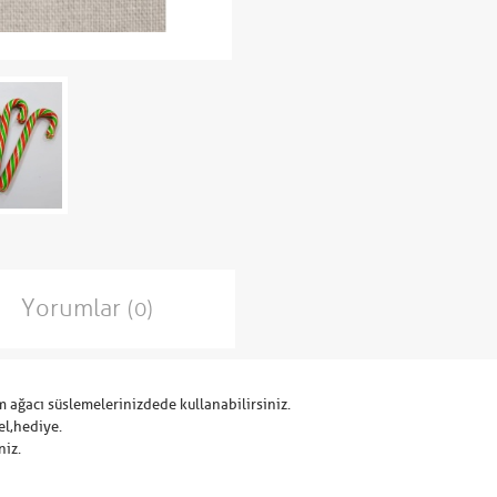
Yorumlar
(0)
m ağacı süslemelerinizdede kullanabilirsiniz.
el,hediye.
niz.