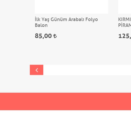
Kapsülü -
İlk Yaş Günüm Arabalı Folyo
KIRMI
Balon
PİRA
85,00
125