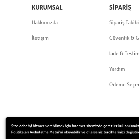
KURUMSAL
SIPARIŞ
Hakkımızda
Sipariş Takibi
İletişim
Güvenlik & Gi
İade & Tesli
Yardım
Ödeme Seçen
Size daha iyi hizmet verebilmek için internet sitemizde çerezler kullanılmakt
Politikaları Aydınlatma Metni’ni okuyabilir ve dilerseniz tercihlerinizi değiştire