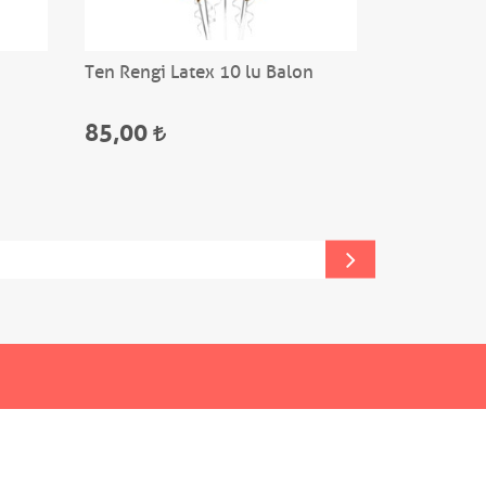
Ten Rengi Latex 10 lu Balon
Kahverengi
85,00
75,00