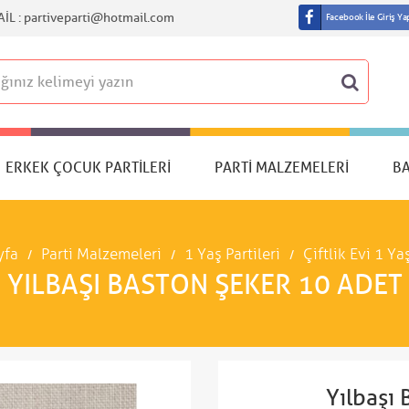
IL :
partiveparti@hotmail.com
Facebook İle Giriş Ya
ERKEK ÇOCUK PARTILERI
PARTI MALZEMELERI
B
yfa
Parti Malzemeleri
1 Yaş Partileri
Çiftlik Evi 1 Ya
YILBAŞI BASTON ŞEKER 10 ADET
Yılbaşı 