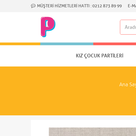
MÜŞTERI HIZMETLERI HATTI :
0212 873 89 99
E-MA
KIZ ÇOCUK PARTILERI
Ana Sa