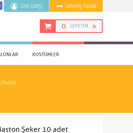
ÜYE GIRIŞI
SIPARIŞ TAKIBI
p
0
SEPETIM
ALONLAR
KOSTÜMLER
ş Partisi
Baston Şeker 10 adet