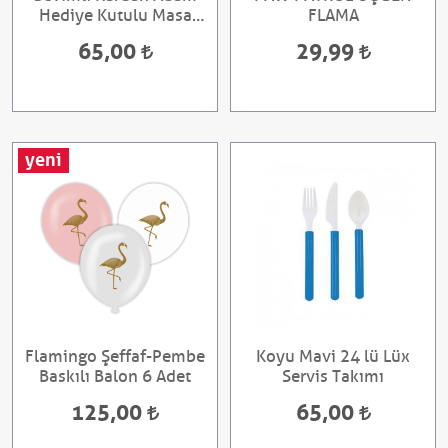
Hediye Kutulu Masa
FLAMA
Orta Süsü
65,00
29,99
yeni
Flamingo Şeffaf-Pembe
Koyu Mavi 24 lü Lüx
Baskılı Balon 6 Adet
Servis Takımı
125,00
65,00