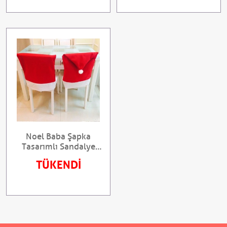
Noel Baba Şapka
Tasarımlı Sandalye
Kılıfı (4 adet)
TÜKENDİ