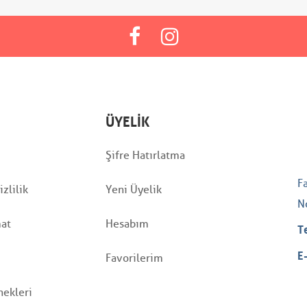
ÜYELIK
Şifre Hatırlatma
F
zlilik
Yeni Üyelik
N
mat
Hesabım
T
E
Favorilerim
ekleri