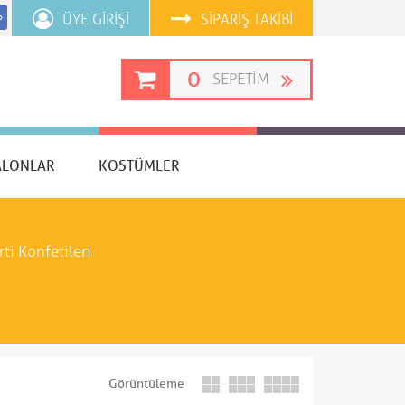
ÜYE GIRIŞI
SIPARIŞ TAKIBI
p
0
SEPETIM
ALONLAR
KOSTÜMLER
rti Konfetileri
Görüntüleme