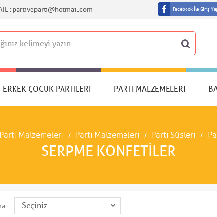
IL :
partiveparti@hotmail.com
Facebook İle Giriş Ya
ERKEK ÇOCUK PARTILERI
PARTI MALZEMELERI
B
Parti Malzemeleri
Parti Malzemeleri
Parti Süsleri
Pa
SERPME KONFETILER
ma