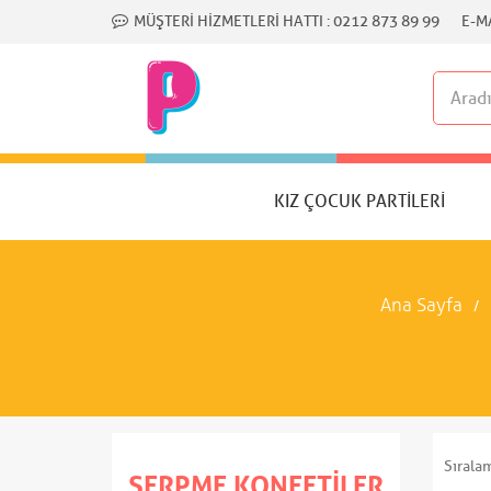
MÜŞTERI HIZMETLERI HATTI :
0212 873 89 99
E-MA
KIZ ÇOCUK PARTILERI
Ana Sayfa
Sırala
SERPME KONFETILER